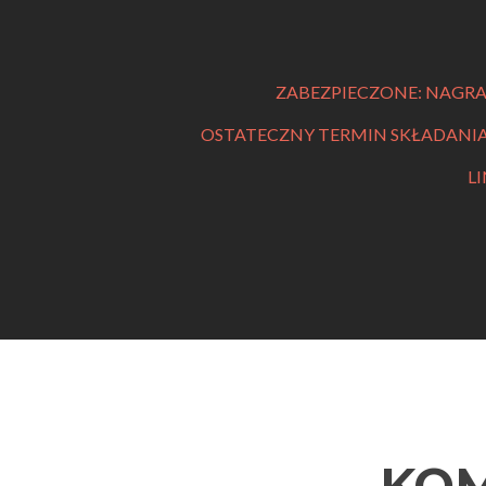
ZABEZPIECZONE: NAGRAN
OSTATECZNY TERMIN SKŁADANI
L
KOM