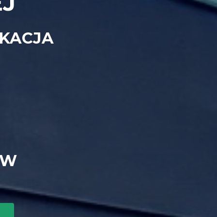
EJ
UKACJA
ÓW