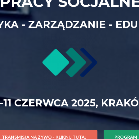
 PRACY SOCJALN
YKA - ZARZĄDZANIE - ED
0-11 CZERWCA 2025, KRAK
TRANSMISJA NA ŻYWO - KLIKNIJ TUTAJ
PROGRAM