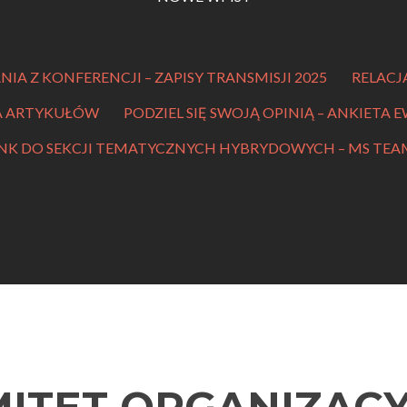
IA Z KONFERENCJI – ZAPISY TRANSMISJI 2025
RELACJ
A ARTYKUŁÓW
PODZIEL SIĘ SWOJĄ OPINIĄ – ANKIETA
INK DO SEKCJI TEMATYCZNYCH HYBRYDOWYCH – MS TEA
ITET ORGANIZAC