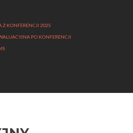
A Z KONFERENCJI 2025
 EWALUACYJNA PO KONFERENCJI
MS
YJNY