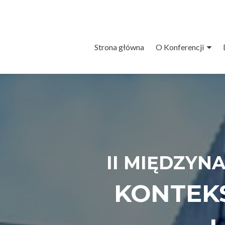
Przejdź
Strona główna
O Konferencji
do
treści
II MIĘDZY
KONTEKS