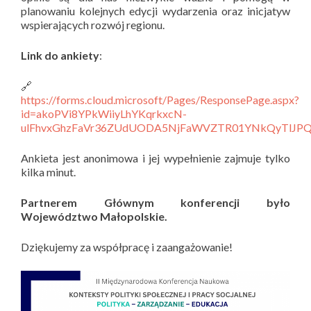
planowaniu kolejnych edycji wydarzenia oraz inicjatyw
wspierających rozwój regionu.
Link do ankiety
:
🔗
https://forms.cloud.microsoft/Pages/ResponsePage.aspx?
id=akoPVi8YPkWiiyLhYKqrkxcN-
ulFhvxGhzFaVr36ZUdUODA5NjFaWVZTR01YNkQyTlJP
Ankieta jest anonimowa i jej wypełnienie zajmuje tylko
kilka minut.
Partnerem Głównym konferencji było
Województwo Małopolskie.
Dziękujemy za współpracę i zaangażowanie!