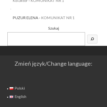
Kol3ktor
-
KOMUNIKAT NR 1
PUZUR ELENA
-
KOMUNIKAT NR 1
Szukaj
Zmień język/Change language:
Polski
English