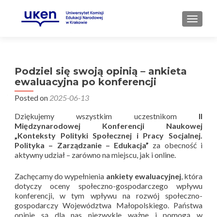
PRZEŁ
Podziel się swoją opinią – ankieta
ewaluacyjna po konferencji
Posted on
2025-06-13
Dziękujemy wszystkim uczestnikom
II
Międzynarodowej Konferencji Naukowej
„Konteksty Polityki Społecznej i Pracy Socjalnej.
Polityka – Zarządzanie – Edukacja”
za obecność i
aktywny udział – zarówno na miejscu, jak i online.
Zachęcamy do wypełnienia
ankiety ewaluacyjnej
, która
dotyczy oceny społeczno-gospodarczego wpływu
konferencji, w tym wpływu na rozwój społeczno-
gospodarczy Województwa Małopolskiego. Państwa
opinie są dla nas niezwykle ważne i pomogą w