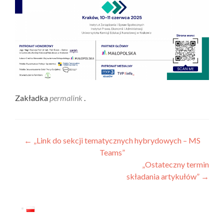
Zakładka
permalink
.
Nawigacja
←
„Link do sekcji tematycznych hybrydowych – MS
Teams”
wpisu
„Ostateczny termin
składania artykułów”
→