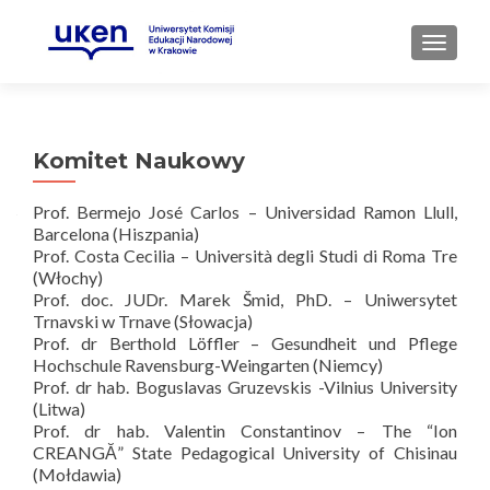
PRZEŁ
Komitet Naukowy
Prof. Bermejo José Carlos – Universidad Ramon Llull,
Barcelona (Hiszpania)
Prof. Costa Cecilia – Università degli Studi di Roma Tre
(Włochy)
Prof. doc. JUDr. Marek Šmid, PhD. – Uniwersytet
Trnavski w Trnave (Słowacja)
Prof. dr Berthold Löffler – Gesundheit und Pflege
Hochschule Ravensburg-Weingarten (Niemcy)
Prof. dr hab. Boguslavas Gruzevskis -Vilnius University
(Litwa)
Prof. dr hab. Valentin Constantinov – The “Ion
CREANGĂ” State Pedagogical University of Chisinau
(Mołdawia)