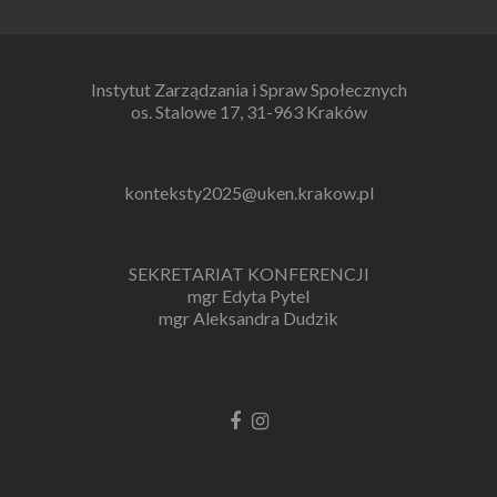
Instytut Zarządzania i Spraw Społecznych
os. Stalowe 17, 31-963 Kraków
konteksty2025@uken.krakow.pl
SEKRETARIAT KONFERENCJI
mgr Edyta Pytel
mgr Aleksandra Dudzik
Link
Link
do
do
Facebooka
Instagrama