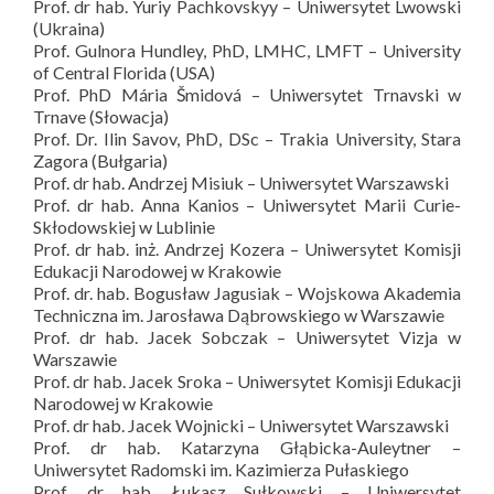
Prof. dr hab. Yuriy Pachkovskyy – Uniwersytet Lwowski
(Ukraina)
Prof. Gulnora Hundley, PhD, LMHC, LMFT – University
of Central Florida (USA)
Prof. PhD Mária Šmidová – Uniwersytet Trnavski w
Trnave (Słowacja)
Prof. Dr. Ilin Savov, PhD, DSc – Trakia University, Stara
Zagora (Bułgaria)
Prof. dr hab. Andrzej Misiuk – Uniwersytet Warszawski
Prof. dr hab. Anna Kanios – Uniwersytet Marii Curie-
Skłodowskiej w Lublinie
Prof. dr hab. inż. Andrzej Kozera – Uniwersytet Komisji
Edukacji Narodowej w Krakowie
Prof. dr. hab. Bogusław Jagusiak – Wojskowa Akademia
Techniczna im. Jarosława Dąbrowskiego w Warszawie
Prof. dr hab. Jacek Sobczak – Uniwersytet Vizja w
Warszawie
Prof. dr hab. Jacek Sroka – Uniwersytet Komisji Edukacji
Narodowej w Krakowie
Prof. dr hab. Jacek Wojnicki – Uniwersytet Warszawski
Prof. dr hab. Katarzyna Głąbicka-Auleytner –
Uniwersytet Radomski im. Kazimierza Pułaskiego
Prof. dr hab. Łukasz Sułkowski – Uniwersytet