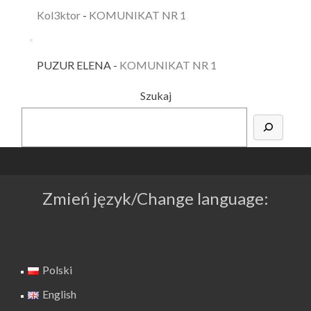
Kol3ktor
-
KOMUNIKAT NR 1
PUZUR ELENA
-
KOMUNIKAT NR 1
Szukaj
Zmień język/Change language:
Polski
English